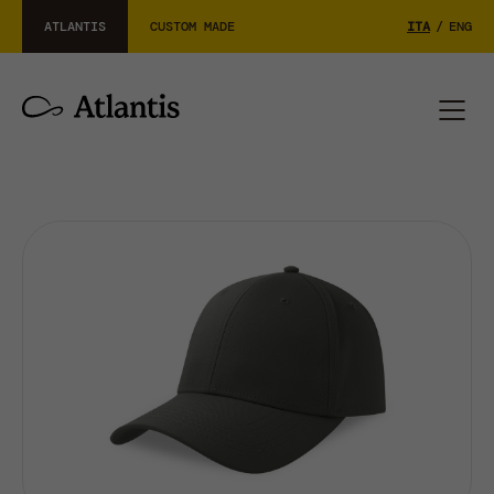
ATLANTIS
CUSTOM MADE
ITA
/
ENG