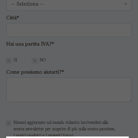
Città*
Hai una partita IVA?*
SI
NO
Come possiamo aiutarti?*
Rimani aggiornato sul mondo Atlantis iscrivendoti alla
nostra newsletter per scoprire di più sulla nostra passione,
i nostri prodotti e i progetti futuri.