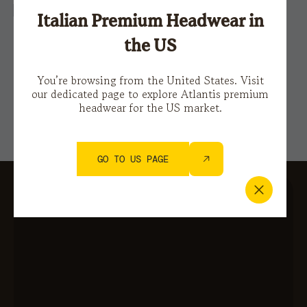
Ho letto la
Privacy policy
Italian Premium Headwear in
the US
Questo sito è protetto da reCAPTCHA e si applicano le
Norme sulla privacy
e i
Termini di servizio di Google.
You’re browsing from the United States. Visit
our dedicated page to explore Atlantis premium
headwear for the US market.
GO TO US PAGE