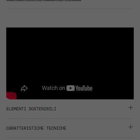
ELEMENTI SOSTENIBILI
CARBON FOOTPRINT :
0,507 KGCO2EQ
CARATTERISTICHE TECNICHE
RIDUZIONE IMPATTO: -22% CO2EQ