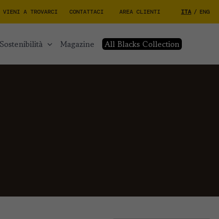
VIENI A TROVARCI
CONTATTACI
AREA CLIENTI
ITA
/
ENG
sostenibilità
magazine
All Blacks Collection