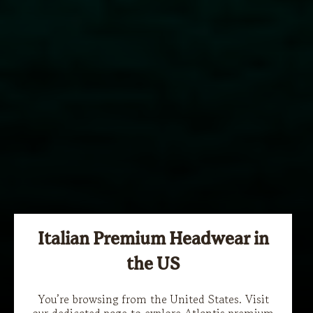
Italian Premium Headwear in
the US
Atlantis x ReTraze®
You’re browsing from the United States. Visit