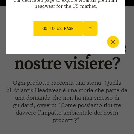
our dedicated page to explore Atlantis premium
headwear for the US market.
Perchè
GO TO US PAGE
convertire per le
nostre visiere?
Ogni prodotto racconta una storia. Quella
di Atlantis Headwear è una storia che parte da
una domanda che non ha mai smesso di
guidarci, ovvero: “Come possiamo ridurre
davvero l’impatto ambientale dei nostri
prodotti?”.