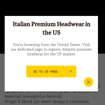
Italian Premium Headwear in
the US
Sportswear
You’re browsing from the United States. Visit
our dedicated page to explore Atlantis premium
headwear for the US market.
Il
Mood Sportswear
racchiude tutti i nostri
GO TO US PAGE
cappelli e berretti per il mondo dello sport.
Gli accessori Sportswear sono stati pensati per
assicurarti il
massimo comfort
, anche quando stai
spingendo oltre i tuoi limiti, grazie all’utilizzo di
materiali innovativi e durevoli.
Scopri il Mood per avere design e resistenza