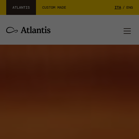
ATLANTIS
CUSTOM MADE
ITA
/
ENG