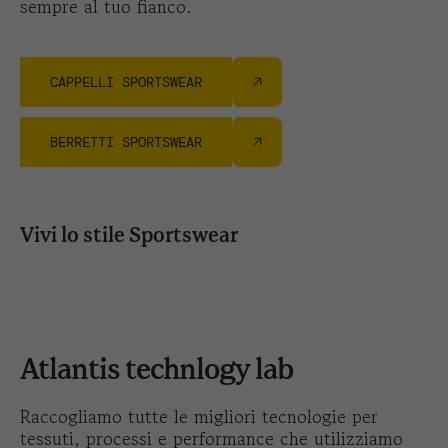
sempre al tuo fianco.
CAPPELLI SPORTSWEAR
BERRETTI SPORTSWEAR
Vivi lo stile Sportswear
yukon
s
Atlantis technlogy lab
Raccogliamo tutte le migliori tecnologie per
tessuti, processi e performance che utilizziamo