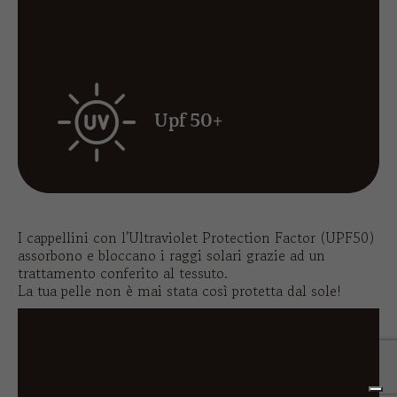
Upf 50+
I cappellini con l’Ultraviolet Protection Factor (UPF50)
assorbono e bloccano i raggi solari grazie ad un
trattamento conferito al tessuto.
La tua pelle non è mai stata così protetta dal sole!