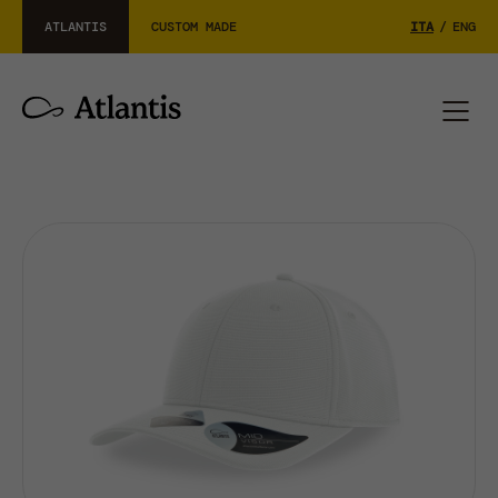
ATLANTIS
CUSTOM MADE
ITA
/
ENG