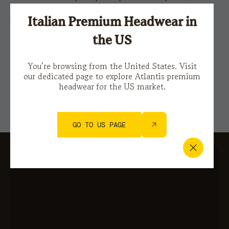
i nostri prodotti e i progetti futuri.
Ho letto la
Privacy policy
Italian Premium Headwear in
the US
Questo sito è protetto da reCAPTCHA e si applicano le
Norme sulla privacy
e i
Termini di servizio di Google.
You’re browsing from the United States. Visit
our dedicated page to explore Atlantis premium
headwear for the US market.
GO TO US PAGE