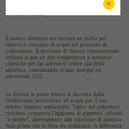
Di cosa si tratta?
Il nostro obiettivo era trovare un modo per
ridurre il consumo di acqua nel processo di
colorazione. Il processo di tintura convenzionale
utilizza acqua ad alte temperature e sostanze
chimiche per far aderire il colore alla fibra
sintetica, consumando acqua, energia ed
emettendo CO2.
La tintura in pasta invece si discosta dalla
tradizionale lavorazione ad acqua per il suo
ridotto impatto ambientale. Tipico del poliestere
riciclato, comporta l’aggiunta di pigmenti colorati
“a monte”, direttamente alla soluzione di plastica
fusa prima che la fibra sia realizzata. A differenza