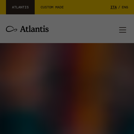
ATLANTIS
CUSTOM MADE
ITA
/
ENG