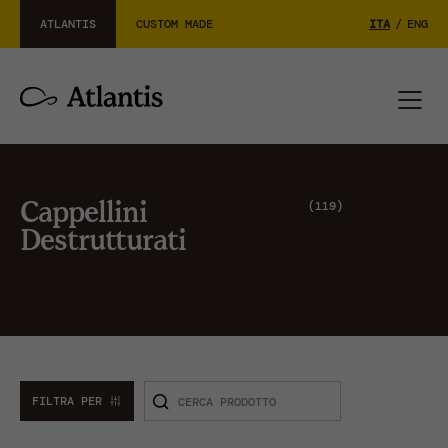
ATLANTIS
CUSTOM MADE
ITA
/
ENG
119
Cappellini
Destrutturati
FILTRA PER