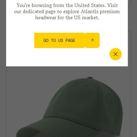
You’re browsing from the United States. Visit
our dedicated page to explore Atlantis premium
headwear for the US market.
FIJI
ALTRO
GO TO US PAGE