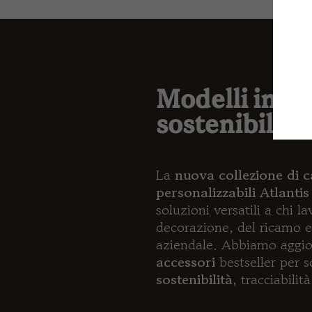
Modelli innov
sostenibili p
La
nuova collezione di c
personalizzabili Atlant
soluzioni versatili a chi 
decorazione, del ricamo 
aziendale. Abbiamo aggio
accessori
bestseller per s
sostenibilità
, tracciabilit