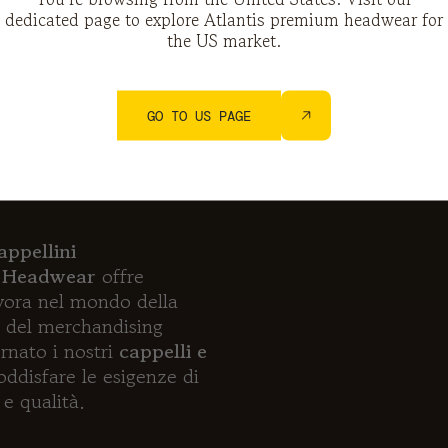
dedicated page to explore Atlantis premium headwear for
the US market.
GO TO US PAGE
ativi e
er le aziende
appellini
is Headwear
offre
lavora nel mondo della
e del merchandising
rnato i nostri
cappelli e
oddisfare le esigenze di
à e qualità.