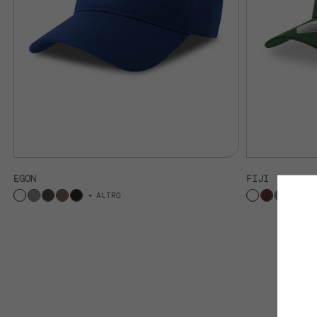
EGON
FIJI
ALTRO