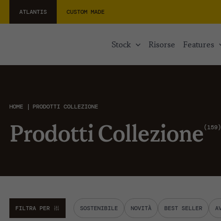
ATLANTIS
CUSTOM MADE
stock
risorse
features
HOME
PRODOTTI COLLEZIONE
159
Prodotti Collezione
FILTRA PER
SOSTENIBILE
NOVITÀ
BEST SELLER
A