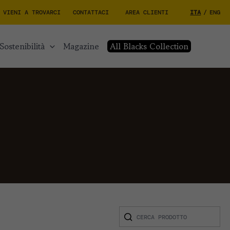
VIENI A TROVARCI
CONTATTACI
AREA CLIENTI
ITA
/
ENG
sostenibilità
magazine
All Blacks Collection