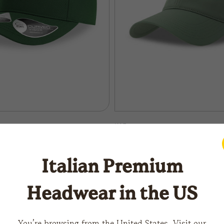
KAI
ALTRO
Italian Premium
CARICA ALTRO
Headwear in the US
You’re browsing from the United States. Visit our