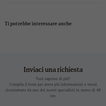
stampa
IMMAGINI IN HD
CONDIVIDI
ricamo
12 x
12 x
6 x 5
6 x 
4,5
4,5
Ti potrebbe interessare anche
trasferimento
pure
a caldo
Inviaci una richiesta
Vuoi saperne di più?
Compila il form per avere più informazioni e verrai
ricontattato da uno dei nostri specialisti in meno di 48
ore.