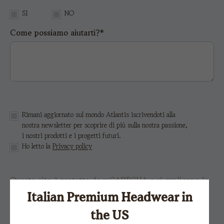
SI
NO
Come possiamo aiutarti?*
Rimani aggiornato sul mondo Atlantis iscrivendoti alla
nostra newsletter per scoprire di più sulla nostra passione,
i nostri prodotti e i progetti futuri.
Ho letto la
Privacy policy
Questo sito è protetto da reCAPTCHA e si applicano le
Norme sulla privacy
e i
Termini di servizio di Google.
Italian Premium Headwear in
the US