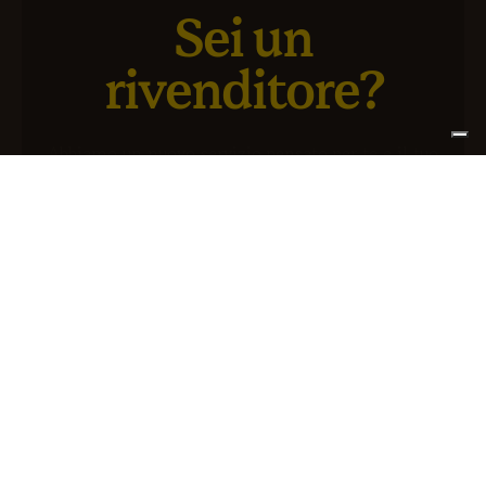
Sei un
rivenditore?
Abbiamo un nuovo servizio pensato per te e il tuo
business
ISCRIVITI AD ATLANTIS+