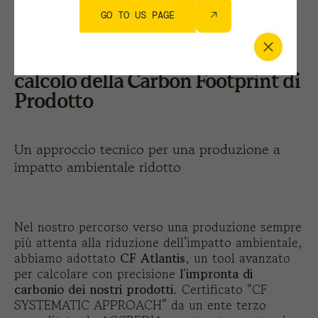
VENERDÌ 28.02.2025
SUSTAINABILITY
GO TO US PAGE
Il tool CF Atlantis: la soluzione
completa e su misura per il
calcolo della Carbon Footprint di
Prodotto
Un approccio tecnico per una produzione a
impatto ambientale ridotto
Nel nostro percorso verso una produzione sempre
più attenta alla riduzione dell’impatto ambientale,
abbiamo adottato
CF Atlantis
, un tool avanzato
per calcolare con precisione
l’impronta di
carbonio dei nostri prodotti
. Certificato “CF
SYSTEMATIC APPROACH” da un ente terzo