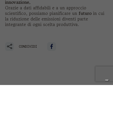
innovazione.
Grazie a dati affidabili e a un approccio
scientifico, possiamo pianificare un
futuro
in cui
la riduzione delle emissioni diventi parte
integrante di ogni scelta produttiva.
CONDIVIDI
Ti potrebbe interessare anche