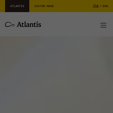
ATLANTIS
CUSTOM MADE
ITA
/
ENG