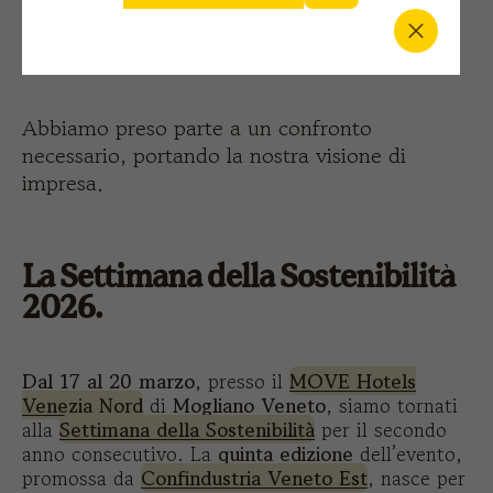
La Settimana della Sostenibilità
2026 di Atlantis Headwear
Abbiamo preso parte a un confronto
necessario, portando la nostra visione di
impresa.
La Settimana della Sostenibilità
2026.
Dal 17 al 20 marzo
, presso il
MOVE Hotels
Venezia Nord
di
Mogliano Veneto
, siamo tornati
alla
Settimana della Sostenibilità
per il secondo
anno consecutivo. La
quinta edizione
dell’evento,
promossa da
Confindustria Veneto Est
, nasce per