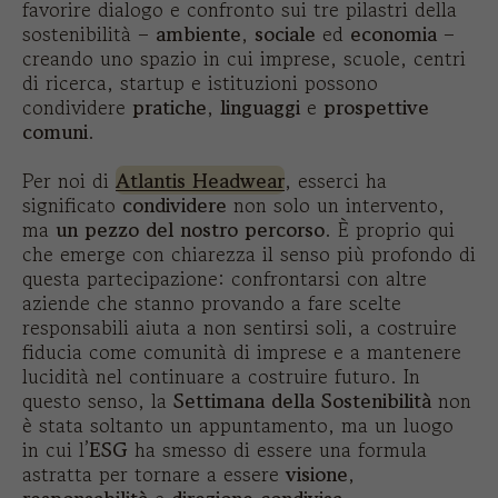
favorire dialogo e confronto sui tre pilastri della
sostenibilità –
ambiente
,
sociale
ed
economia
–
creando uno spazio in cui imprese, scuole, centri
di ricerca, startup e istituzioni possono
condividere
pratiche
,
linguaggi
e
prospettive
comuni
.
Per noi di
Atlantis Headwear
, esserci ha
significato
condividere
non solo un intervento,
ma
un pezzo del nostro percorso
. È proprio qui
che emerge con chiarezza il senso più profondo di
questa partecipazione: confrontarsi con altre
aziende che stanno provando a fare scelte
responsabili aiuta a non sentirsi soli, a costruire
fiducia come comunità di imprese e a mantenere
lucidità nel continuare a costruire futuro. In
questo senso, la
Settimana della Sostenibilità
non
è stata soltanto un appuntamento, ma un luogo
in cui l’
ESG
ha smesso di essere una formula
astratta per tornare a essere
visione
,
responsabilità
e
direzione condivisa
.