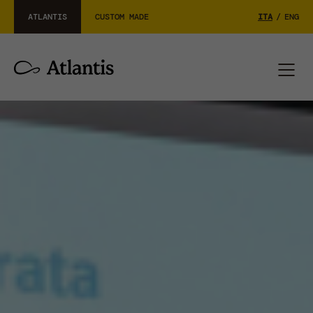
ATLANTIS
CUSTOM MADE
ITA
/
ENG