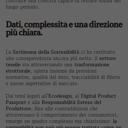
costruire una crescita capace di restare solida nel
lungo periodo.
Dati, complessità e una direzione
più chiara.
La
Settimana della Sostenibilità
ci ha restituito
una consapevolezza ancora più netta: il
settore
tessile
sta attraversando una
trasformazione
strutturale
, spinta insieme da pressioni
normative, qualità del dato, tracciabilità di filiera
e nuove aspettative di mercato.
Dai temi legati all’
Ecodesign
, al
Digital Product
Passport
e alla
Responsabilità Estesa del
Produttore
, fino alle contraddizioni che
attraversano il comportamento dei consumatori,
emerge un quadro complesso ma chiarissimo:
la
sostenibilità non può più essere trattata come un