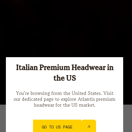
Italian Premium Headwear in
the US
You’re browsing from the United States. Visit
our dedicated page to explore Atlantis premium
headwear for the US market.
LUNEDÌ 30.03.2026
SUSTAINABILITY
GO TO US PAGE