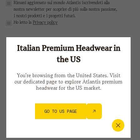
Rimani aggiornato sul mondo Atlantis iscrivendoti alla
nostra newsletter per scoprire di più sulla nostra passione,
i nostri prodotti e i progetti futuri.
Ho letto la
Privacy policy
Questo sito è protetto da reCAPTCHA e si applicano le
Italian Premium Headwear in
Norme sulla privacy
e i
Termini di servizio di Google.
the US
You’re browsing from the United States. Visit
our dedicated page to explore Atlantis premium
headwear for the US market.
GO TO US PAGE
Potrebbe interessarti anche…
white baseball cap 97%rec p
atlantis express envelope
3