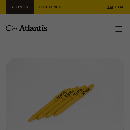
ATLANTIS
CUSTOM MADE
ITA
/
ENG