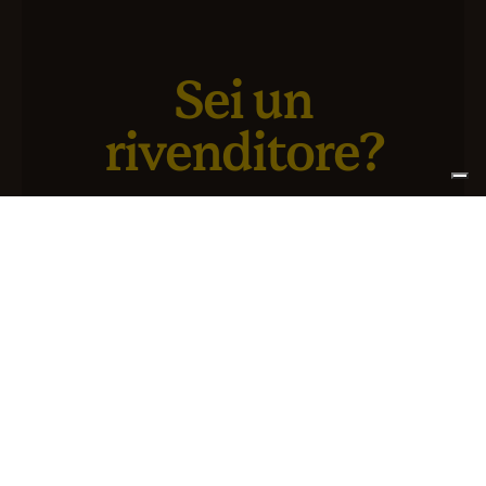
Sei un
rivenditore?
Abbiamo un nuovo servizio pensato per te e il tuo
business
ISCRIVITI AD ATLANTIS+