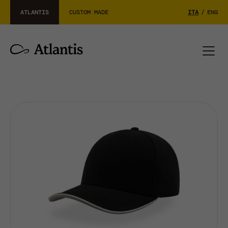
ATLANTIS
CUSTOM MADE
ITA
/
ENG