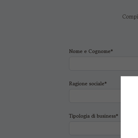
Compil
Nome e Cognome*
Ragione sociale*
Tipologia di business*