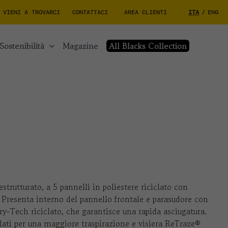
VIENI A TROVARCI
CONTATTACI
AREA CLIENTI
ITA
/
ENG
sostenibilità
magazine
All Blacks Collection
strutturato, a 5 pannelli in poliestere riciclato con
. Presenta interno del pannello frontale e parasudore con
ry-Tech riciclato, che garantisce una rapida asciugatura.
i lati per una maggiore traspirazione e visiera ReTraze®