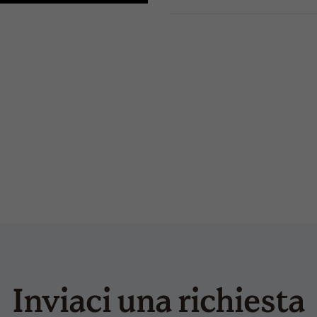
CONDIVIDI
TRASPIRANTE AD ASCIUGA
ricamo
VISIERA MID
trasferimento a caldo
9
erie
isar
Inviaci una richiesta