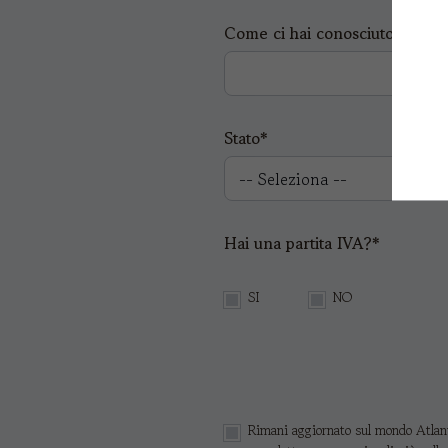
Come ci hai conosciuto?*
Stato*
Hai una partita IVA?*
SI
NO
Rimani aggiornato sul mondo Atlanti