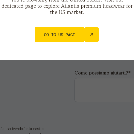
dedicated page to explore Atlantis premium headwear for
Telefono*
the US market.
GO TO US PAGE
Città*
Come possiamo aiutarti?*
s iscrivendoti alla nostra