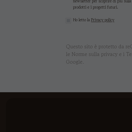
newsletter per scoprire di più sulla
prodotti e i progetti futuri.
Ho letto la
Privacy policy
Questo sito è protetto da r
le
Norme sulla privacy
e i
Te
Google.