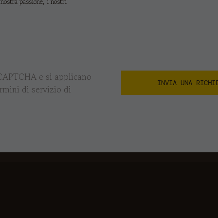
 nostra passione, i nostri
eCAPTCHA e si applicano
rmini di servizio di