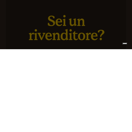
Sei un
rivenditore?
Abbiamo un nuovo servizio pensato per te e il tuo
business
ISCRIVITI AD ATLANTIS+