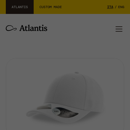
ATLANTIS
CUSTOM MADE
ITA
/
ENG