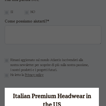
SI
NO
Come possiamo aiutarti?*
Rimani aggiornato sul mondo Atlantis iscrivendoti alla
nostra newsletter per scoprire di più sulla nostra passione,
i nostri prodotti e i progetti futuri.
Ho letto la
Privacy policy
Questo sito è protetto da reCAPTCHA e si applicano le
Norme sulla privacy
e i
Termini di servizio di Google.
Italian Premium Headwear in
the US