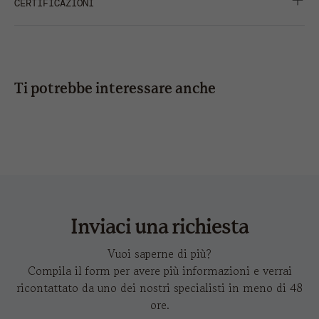
VISIERA CURVA
CERTIFICAZIONI
stampa
6 x 6
6 x 5
6 x 
IMMAGINI IN HD
CONDIVIDI
ricamo
12 x 6
8 x
3 x 1
10 x 6
10 x
3,5
Ti potrebbe interessare anche
trasferimento
6 x 4
6 x 4
6 x 
hit-s
a
a caldo
Inviaci una richiesta
Vuoi saperne di più?
Compila il form per avere più informazioni e verrai
ricontattato da uno dei nostri specialisti in meno di 48
ore.