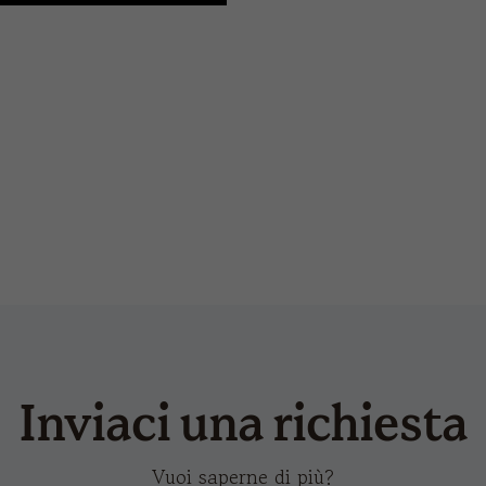
trasferimento a caldo
cruz
sna
Inviaci una richiesta
Vuoi saperne di più?