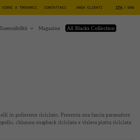
VIENI A TROVARCI
CONTATTACI
AREA CLIENTI
ITA
/
ENG
sostenibilità
magazine
All Blacks Collection
elli in poliestere riciclato. Presenta una fascia parasudore
pello, chiusura snapback riciclata e visiera piatta riciclata