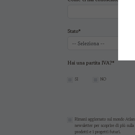
Stato*
Hai una partita IVA?*
SI
NO
Rimani aggiornato sul mondo Atlanti
newsletter per scoprire di più sulla
prodotti e i progetti futuri.