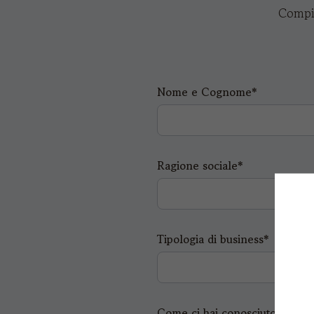
Compil
Nome e Cognome*
Ragione sociale*
Tipologia di business*
Come ci hai conosciuto?*