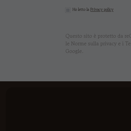
Ho letto la
Privacy policy
Questo sito è protetto da r
le
Norme sulla privacy
e i
Te
Google.