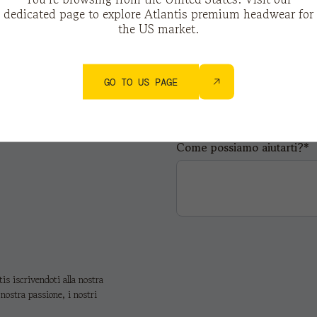
dedicated page to explore Atlantis premium headwear for
the US market.
Città*
GO TO US PAGE
Come possiamo aiutarti?*
s iscrivendoti alla nostra
 nostra passione, i nostri