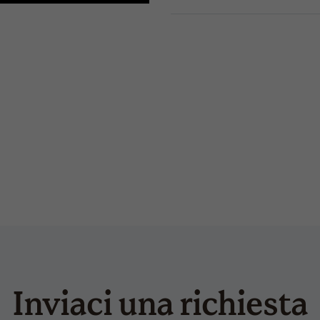
CONDIVIDI
ricamo
1
trasferimento a caldo
8
bucket pocket-s
for
Inviaci una richiesta