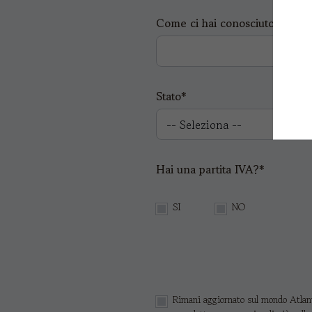
Come ci hai conosciuto?*
Stato*
Hai una partita IVA?*
SI
NO
Rimani aggiornato sul mondo Atlanti