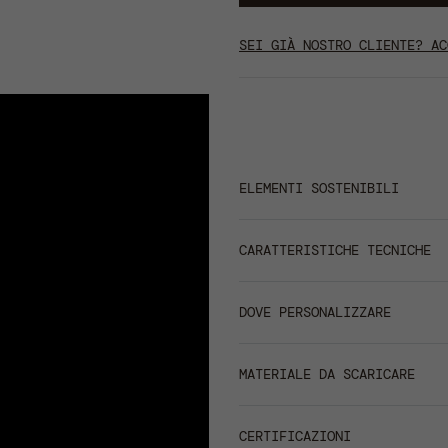
SEI GIÀ NOSTRO CLIENTE? AC
ELEMENTI SOSTENIBILI
CARBON FOOTPRINT :
1,8
CARATTERISTICHE TECNICHE
RIDUZIONE IMPATTO: -22
PARASUDORE IN SELF FABR
CANVAS
DOVE PERSONALIZZARE
POLIESTERE RICICLATO
CORONA MORBIDA
centimetri
pollici
LAVAGGIO A CAPO FINITO
MATERIALE DA SCARICARE
f
OCCHIELLI IN METALLO
SCHEDA TECNICA
CERTIFICAZIONI
stampa
1