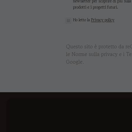
newsletter per scoprire di più sulla
prodotti e i progetti futuri.
Ho letto la
Privacy policy
Questo sito è protetto da r
le
Norme sulla privacy
e i
Te
Google.