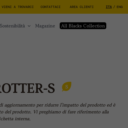
VIENI A TROVARCI
CONTATTACI
AREA CLIENTI
ITA
/
ENG
sostenibilità
magazine
All Blacks Collection
ROTTER-S
di aggiornamento per ridurre l'impatto del prodotto ed è
o del prodotto. Vi preghiamo di fare riferimento alla
chetta interna.