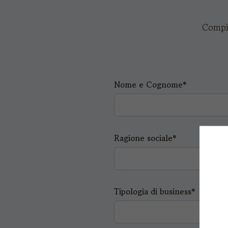
Compil
Nome e Cognome*
Ragione sociale*
Tipologia di business*