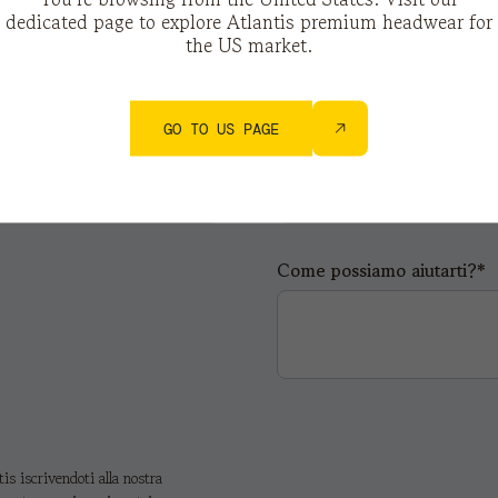
dedicated page to explore Atlantis premium headwear for
Telefono*
the US market.
GO TO US PAGE
Città*
Come possiamo aiutarti?*
s iscrivendoti alla nostra