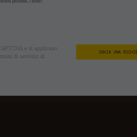
 nostra passione, i nostri
eCAPTCHA e si applicano
rmini di servizio di