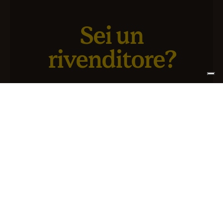
Sei un
rivenditore?
Abbiamo un nuovo servizio pensato per te e il tuo
business
ISCRIVITI AD ATLANTIS+