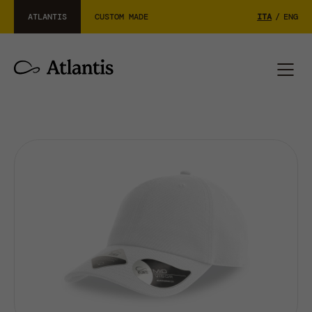
ATLANTIS
CUSTOM MADE
ITA
/
ENG