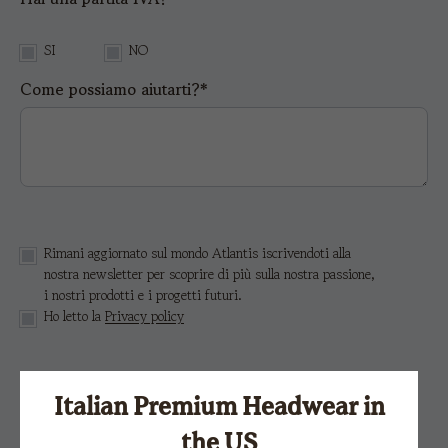
SI
NO
Come possiamo aiutarti?*
Rimani aggiornato sul mondo Atlantis iscrivendoti alla
nostra newsletter per scoprire di più sulla nostra passione,
i nostri prodotti e i progetti futuri.
Ho letto la
Privacy policy
Questo sito è protetto da reCAPTCHA e si applicano le
Norme sulla privacy
e i
Termini di servizio di Google.
Italian Premium Headwear in
the US