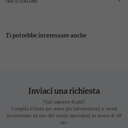
CERTIFICAZIONI
TWILL
stampa
6 x 6
6 x 5
6 x 
IMMAGINI IN HD
CONDIVIDI
VISIERA CURVA
ricamo
12 x 6
8 x
6 x 1,2
10 x 6
10 x
3,5
Ti potrebbe interessare anche
trasferimento
6 x 4
6 x 4
6 x 
dad hat-s
a
a caldo
Inviaci una richiesta
Vuoi saperne di più?
Compila il form per avere più informazioni e verrai
ricontattato da uno dei nostri specialisti in meno di 48
ore.