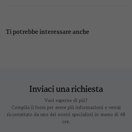
fronte
retro
chiusura
l
d
SCHEDA TECNICA
stampa
43 x 43
43 x 43
IMMAGINI IN HD
CONDIVIDI
cm
cm
Ti potrebbe interessare anche
bandana goal-s
f
ricamo
trasferimento
no size
no size
a caldo
limitations
limitations
Inviaci una richiesta
Vuoi saperne di più?
Compila il form per avere più informazioni e verrai
ricontattato da uno dei nostri specialisti in meno di 48
ore.