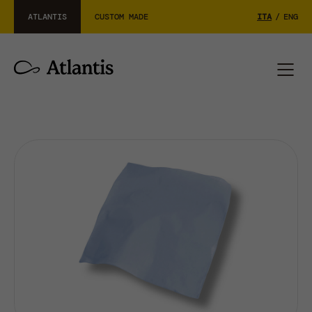
ATLANTIS
CUSTOM MADE
ITA
/
ENG